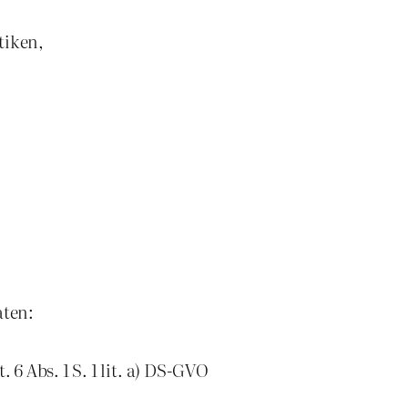
tiken,
aten:
6 Abs. 1 S. 1 lit. a) DS-GVO