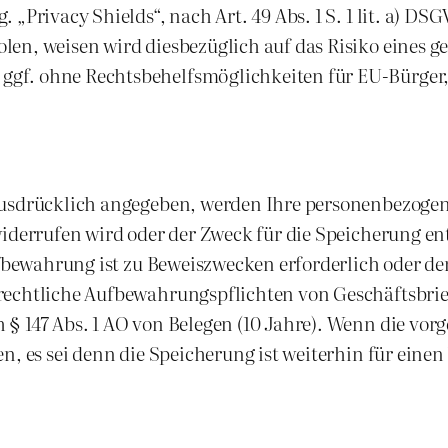
„Privacy Shields“, nach Art. 49 Abs. 1 S. 1 lit. a) DS
len, weisen wird diesbezüglich auf das Risiko eines 
gf. ohne Rechtsbehelfsmöglichkeiten für EU-Bürger,
usdrücklich angegeben, werden Ihre personenbezogen D
widerrufen wird oder der Zweck für die Speicherung en
Aufbewahrung ist zu Beweiszwecken erforderlich oder 
rechtliche Aufbewahrungspflichten von Geschäftsbrief
§ 147 Abs. 1 AO von Belegen (10 Jahre). Wenn die vor
n, es sei denn die Speicherung ist weiterhin für einen