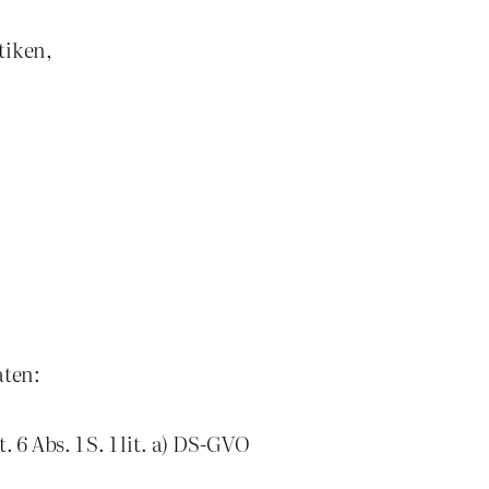
tiken,
aten:
6 Abs. 1 S. 1 lit. a) DS-GVO