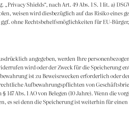
„Privacy Shields“, nach Art. 49 Abs. 1 S. 1 lit. a) DS
len, weisen wird diesbezüglich auf das Risiko eines 
gf. ohne Rechtsbehelfsmöglichkeiten für EU-Bürger,
usdrücklich angegeben, werden Ihre personenbezogen D
widerrufen wird oder der Zweck für die Speicherung en
Aufbewahrung ist zu Beweiszwecken erforderlich oder 
rechtliche Aufbewahrungspflichten von Geschäftsbrief
§ 147 Abs. 1 AO von Belegen (10 Jahre). Wenn die vor
n, es sei denn die Speicherung ist weiterhin für einen